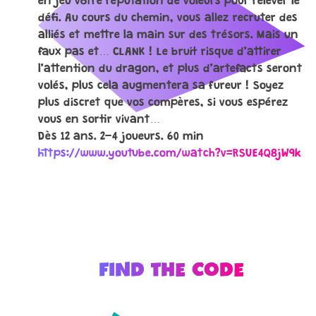
en jeu votre réputation de voleurs pour relever le
défi. Au cours du chemin, vous allez recruter des
alliés et mettre la main sur des trésors. Mais un
faux pas et… CLANK ! Le bruit risque d’attirer
l’attention du dragon, et plus d’artefacts seront
volés, plus cela augmentera sa fureur ! Soyez
plus discret que vos compères, si vous espérez
vous en sortir vivant…
Dès 12 ans. 2-4 joueurs. 60 min
https://www.youtube.com/watch?v=RSUE4Q8jW9k
FIND THE CODE