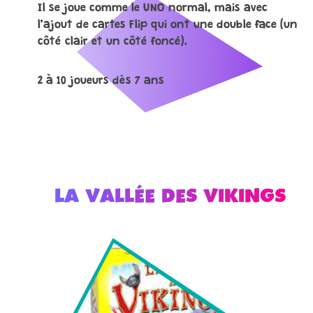
Il se joue comme le UNO normal, mais avec
l’ajout de cartes Flip qui ont une double face (un
côté clair et un côté foncé).
2 à 10 joueurs dès 7 ans
LA VALLÉE DES VIKINGS