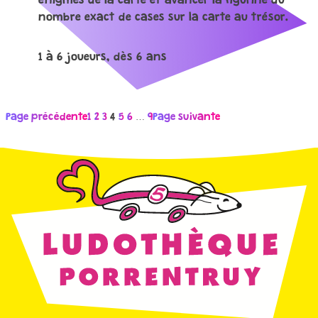
énigmes de la carte et avancer la figurine du
nombre exact de cases sur la carte au trésor.
1 à 6 joueurs, dès 6 ans
Page précédente
1
2
3
4
5
6
…
9
Page suivante