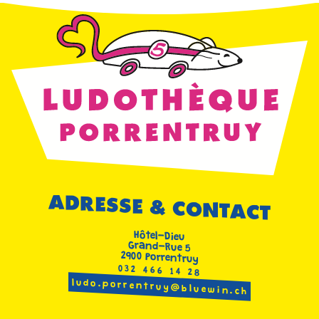
l’article
ADRESSE & CONTACT
Hôtel-Dieu
Grand-Rue 5
2900 Porrentruy
032 466 14 28
ludo.porrentruy@bluewin.ch