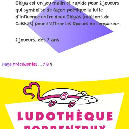
Okiya est un jeu malin et rapide pour 2 joueurs
qui symbolise de façon poétique la lutte
d’influence entre deux Okiyas (maisons de
Geishas) pour s’attirer les faveurs de l’empereur.
2 joueurs, dès 7 ans
Page précédente
1
…
7
8
9