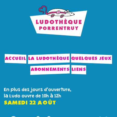
ACCUEIL
LA LUDOTHÈQUE
QUELQUES JEUX
ABONNEMENTS
LIENS
En plus des jours d’ouverture,
la Ludo ouvre de 10h à 12h
SAMEDI
22
AOÛT