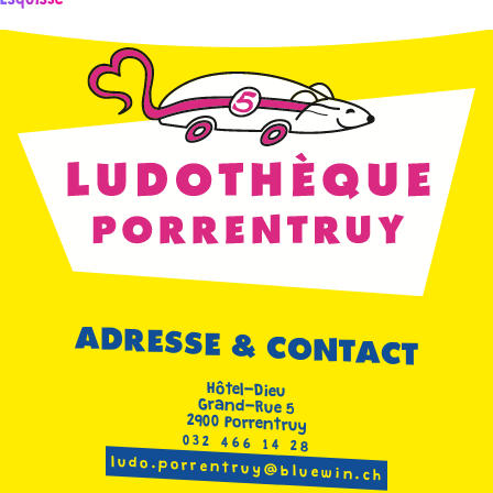
Esquissé
de
l’article
ADRESSE & CONTACT
Hôtel-Dieu
Grand-Rue 5
2900 Porrentruy
032 466 14 28
ludo.porrentruy@bluewin.ch